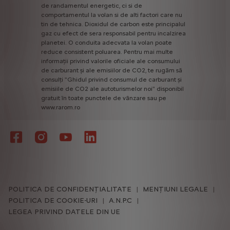
de
randamentul
energetic,
ci
si
de
comportamentul
la
volan
si
de
alti
factori
care
nu
tin
de
tehnica.
Dioxidul
de
carbon
este
principalul
gaz
cu
efect
de
sera
responsabil
pentru
incalzirea
planetei.
O
conduita
adecvata
la
volan
poate
reduce
consistent
poluarea.
Pentru
mai
multe
informații
privind
valorile
oficiale
ale
consumului
de
carburant
și
ale
emisiilor
de
CO2,
te
rugăm
să
consulți
"Ghidul
privind
consumul
de
carburant
și
emisiile
de
CO2
ale
autoturismelor
noi"
disponibil
gratuit
în
toate
punctele
de
vânzare
sau
pe
www.rarom.ro
POLITICA DE CONFIDENȚIALITATE
MENȚIUNI LEGALE
POLITICA DE COOKIE-URI
A.N.P.C
LEGEA PRIVIND DATELE DIN UE