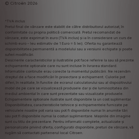
Citroën 2026
*TVA inclus
Pretul final de vânzare este stabilit de către distribuitorul autorizat, în
conformitate cu propria politică comercială. Pretul recomandat de
vânzare, este exprimat în euro (TVA inclus) și ia în considerare un curs de
schimb euro – leu estimativ de 1 Euro = 5 lei). Oferta nu garantează
disponibilitatea permanentă a modelului sau a versiunii echipate și poate
suferi modificări.
Descrierile caracteristicilor și ilustratiile pot face referire la sau să prezinte
echipamente optionale care nu sunt incluse în livrarea standard.
Informatiile continute erau corecte la momentul publicării. Ne rezervăm
dreptul de a face modificări în proiectare și echipament. Culorile pot
diferi, în realitate, în functie de ecranul calculatorului sau al dispozitivului
mobil de pe care se vizualizează produsele dar și de luminozitatea din
mediul ambiental în care sunt prezentate sau vizualizate produsele.
Echipamentele optionale ilustrate sunt disponibile la un cost suplimentar.
Disponibilitatea, caracteristicile tehnice și echipamentele furnizate pe
vehiculele noastre pot varia sau pot fi disponibile numai în anumite tări
sau pot fi disponibile numai la costuri suplimentare. Mașinile din imagine
sunt cu titlu de prezentare. Pentru informatii complete, actualizate și
personalizate privind oferta, configuratii disponibile, preturi de vânzare, vă
rugăm să contactati partenerul local Citroen.