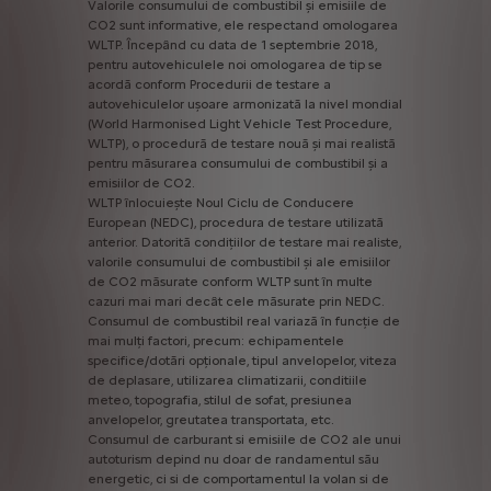
Valorile
consumului
de
combustibil
și
emisiile
de
CO2
sunt
informative,
ele
respectand
omologarea
WLTP.
Începând
cu
data
de
1
septembrie
2018,
pentru
autovehiculele
noi
omologarea
de
tip
se
acordă
conform
Procedurii
de
testare
a
autovehiculelor
ușoare
armonizată
la
nivel
mondial
(World
Harmonised
Light
Vehicle
Test
Procedure,
WLTP),
o
procedură
de
testare
nouă
și
mai
realistă
pentru
măsurarea
consumului
de
combustibil
și
a
emisiilor
de
CO2.
WLTP
înlocuiește
Noul
Ciclu
de
Conducere
European
(NEDC),
procedura
de
testare
utilizată
anterior.
Datorită
condițiilor
de
testare
mai
realiste,
valorile
consumului
de
combustibil
și
ale
emisiilor
de
CO2
măsurate
conform
WLTP
sunt
în
multe
cazuri
mai
mari
decât
cele
măsurate
prin
NEDC.
Consumul
de
combustibil
real
variază
în
funcție
de
mai
mulți
factori,
precum:
echipamentele
specifice/dotări
opționale,
tipul
anvelopelor,
viteza
de
deplasare,
utilizarea
climatizarii,
conditiile
meteo,
topografia,
stilul
de
sofat,
presiunea
anvelopelor,
greutatea
transportata,
etc.
Consumul
de
carburant
si
emisiile
de
CO2
ale
unui
autoturism
depind
nu
doar
de
randamentul
său
energetic,
ci
si
de
comportamentul
la
volan
si
de