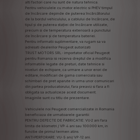
alti
factori
care
nu
sunt
de
natura
tehnica.
Pentru
vehiculele
cu
motor
electric
si
PHEV
timpul
de
încărcare
depinde
de
puterea
încărcătorului
de
la
bordul
vehiculului,
a
cablului
de
încărcare,
de
tipul
și
de
puterea
stației
de
încărcare
utilizate,
precum
si
de
temperatura
exterioară
a
punctului
de
încărcare
și
de
temperatura
bateriei.
Pentru
informatii
suplimentare,
va
rugam
sa
va
adresati
dealerilor
Peugeot
autorizati
TRUST
MOTORS
SRL
-
importator
oficial
Peugeot
pentru
Romania
isi
rezerva
dreptul
de
a
modifica
informatiile
legate
de
preturi,
date
tehnice
si
niveluri
de
echipare,
ca
urmare
a
unor
erori
de
editare,
modificari
de
gama
comerciala
sau
schimbari
de
pret
aparute
in
urma
unor
comunicari
din
partea
producatorului,
fara
preaviz
si
fara
a
fi
obligata
sa
actualizeze
acest
document.
Imaginile
sunt
cu
titlu
de
prezentare.
Vehiculele
noi
Peugeot
comercializate
in
Romania
beneficiaza
de
urmatoarele
garantii:
PENTRU
DEFECTE
DE
FABRICATIE:
VU-2
ani
fara
limita
de
kilometri
/
VP-
4
ani
sau
100.000
km,
in
functie
de
primul
termen
atins
ANTI-PERFORARE:
VU-
5
ani/
VP
-12
ani.