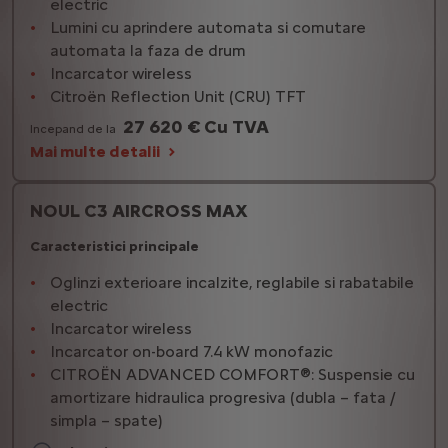
electric
Lumini cu aprindere automata si comutare
automata la faza de drum
Incarcator wireless
Citroën Reflection Unit (CRU) TFT
27 620 € Cu TVA
Incepand de la
Mai multe detalii
NOUL C3 AIRCROSS MAX
Caracteristici principale
Oglinzi exterioare incalzite, reglabile si rabatabile
electric
Incarcator wireless
Incarcator on-board 7.4 kW monofazic
CITROËN ADVANCED COMFORT®: Suspensie cu
amortizare hidraulica progresiva (dubla – fata /
simpla – spate)