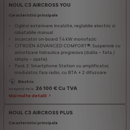
NOUL C3 AIRCROSS YOU
Caracteristici principale
Oglinzi exterioare incalzite, reglabile electric si
rabatabile manual
Incarcator on-board 7.4 kW monofazic
CITROËN ADVANCED COMFORT®: Suspensie cu
amortizare hidraulica progresiva (dubla – fata /
simpla – spate)
Pack 2: Smartphone Station cu amplificator,
modulator, fara radio, cu BTA + 2 difuzoare
Electric
26 100 € Cu TVA
Incepand de la
Mai multe detalii
NOUL C3 AIRCROSS PLUS
Caracteristici principale