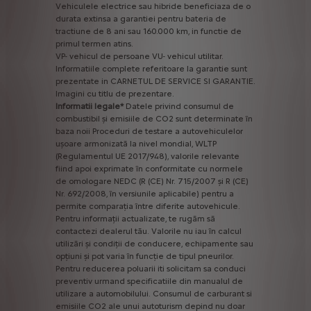
Vehiculele
electrice
sau
hibride
beneficiaza
de
o
durata
extinsa
a
garantiei
pentru
bateria
de
tractiune
de
8
ani
sau
160.000
km,
in
functie
de
primul
termen
atins.
VP-
vehicul
de
persoane
VU-
vehicul
utilitar.
Informatiile
complete
referitoare
la
garantie
sunt
prezentate
in
CARNETUL
DE
SERVICE
SI
GARANTIE.
Imagini
cu
titlu
de
prezentare.
Informatii
legale*
Datele
privind
consumul
de
combustibil
și
emisiile
de
CO2
sunt
determinate
în
baza
noii
Proceduri
de
testare
a
autovehiculelor
ușoare
armonizată
la
nivel
mondial,
WLTP
(Regulamentul
UE
2017/948),
valorile
relevante
fiind
apoi
exprimate
în
conformitate
cu
normele
de
omologare
NEDC
(R
(CE)
Nr.
715/2007
și
R
(CE)
Nr.
692/2008,
în
versiunile
aplicabile)
pentru
a
permite
comparația
între
diferite
autovehicule.
Pentru
informații
actualizate,
te
rugăm
să
contactezi
dealerul
tău.
Valorile
nu
iau
în
calcul
utilizări
și
condiții
de
conducere,
echipamente
sau
opțiuni
și
pot
varia
în
funcție
de
tipul
pneurilor.
Pentru
reducerea
poluarii
iti
solicitam
sa
conduci
preventiv
urmand
specificatiile
din
manualul
de
utilizare
a
automobilului.
Consumul
de
carburant
si
emisiile
CO2
ale
unui
autoturism
depind
nu
doar