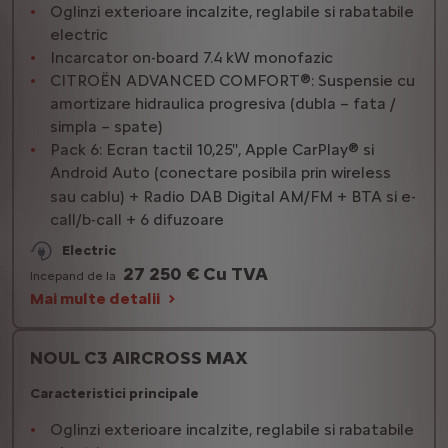
Oglinzi exterioare incalzite, reglabile si rabatabile
electric
Incarcator on-board 7.4 kW monofazic
CITROËN ADVANCED COMFORT®: Suspensie cu
amortizare hidraulica progresiva (dubla – fata /
simpla – spate)
Pack 6: Ecran tactil 10,25'', Apple CarPlay® si
Android Auto (conectare posibila prin wireless
sau cablu) + Radio DAB Digital AM/FM + BTA si e-
call/b-call + 6 difuzoare
Electric
27 250 € Cu TVA
Incepand de la
Mai multe detalii
NOUL C3 AIRCROSS MAX
Caracteristici principale
Oglinzi exterioare incalzite, reglabile si rabatabile