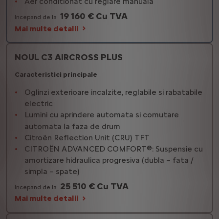
Aer conditionat cu reglare manuala
19 160 € Cu TVA
Incepand de la
Mai multe detalii
NOUL C3 AIRCROSS PLUS
Caracteristici principale
Oglinzi exterioare incalzite, reglabile si rabatabile
electric
Lumini cu aprindere automata si comutare
automata la faza de drum
Citroën Reflection Unit (CRU) TFT
CITROËN ADVANCED COMFORT®: Suspensie cu
amortizare hidraulica progresiva (dubla – fata /
simpla – spate)
25 510 € Cu TVA
Incepand de la
Mai multe detalii