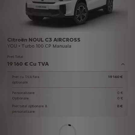
Citroën NOUL C3 AIRCROSS
YOU • Turbo 100 CP Manuala
Pret Total
19 160 € Cu TVA
Pret cu TVA fara
19 160 €
optionale
Personalizare
0 €
Opționale
0 €
Pret total optionale &
0 €
personalizare