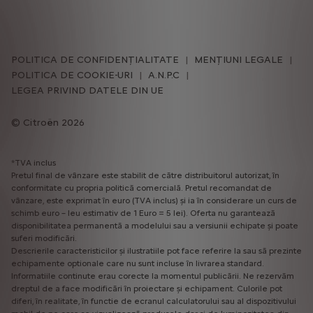
POLITICA DE CONFIDENȚIALITATE
MENȚIUNI LEGALE
POLITICA DE COOKIE-URI
A.N.P.C
LEGEA PRIVIND DATELE DIN UE
Citroën 2026
*TVA inclus
Pretul final de vânzare este stabilit de către distribuitorul autorizat, în
conformitate cu propria politică comercială. Pretul recomandat de
vânzare, este exprimat în euro (TVA inclus) și ia în considerare un curs de
schimb euro – leu estimativ de 1 Euro = 5 lei). Oferta nu garantează
disponibilitatea permanentă a modelului sau a versiunii echipate și poate
suferi modificări.
Descrierile caracteristicilor și ilustratiile pot face referire la sau să prezinte
echipamente optionale care nu sunt incluse în livrarea standard.
Informatiile continute erau corecte la momentul publicării. Ne rezervăm
dreptul de a face modificări în proiectare și echipament. Culorile pot
diferi, în realitate, în functie de ecranul calculatorului sau al dispozitivului