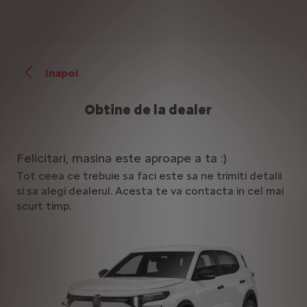
Inapoi
Obtine de la dealer
Felicitari, masina este aproape a ta :)
Tot ceea ce trebuie sa faci este sa ne trimiti detalii
si sa alegi dealerul. Acesta te va contacta in cel mai
scurt timp.