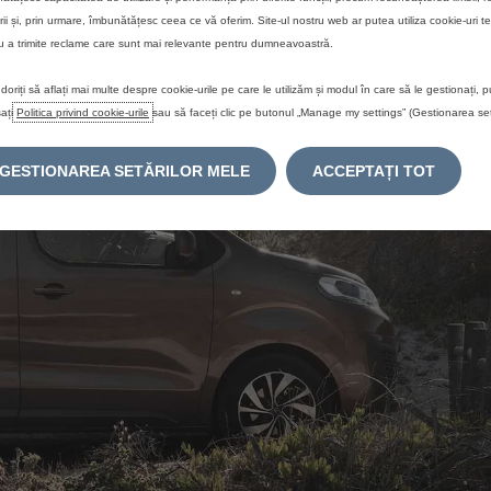
rii și, prin urmare, îmbunătățesc ceea ce vă oferim. Site-ul nostru web ar putea utiliza cookie-uri te
u a trimite reclame care sunt mai relevante pentru dumneavoastră.
doriți să aflați mai multe despre cookie-urile pe care le utilizăm și modul în care să le gestionați, p
ați
Politica privind cookie-urile
sau să faceți clic pe butonul „Manage my settings” (Gestionarea setă
GESTIONAREA SETĂRILOR MELE
ACCEPTAȚI TOT
M