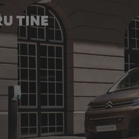
U TINE
MI
Ë-SPACETOURER
ELECTRIC
mei sale modulare, Citroën ë-
 disponibil în trei lungimi:
Citroën ë-SpaceTourer are o autono
standard - M (4,95 m) și XL
referință de până la 330 km. Încărcare
ua dimensiune XS foarte
(până la 80% în 30 de minute), îți va 
lungime de 4,60 m. Acestea
să călătorești cu familia sau prietenii 
la 9 persoane la bord.
emisii.
VEZI
EAZĂ
CARACTERISTICILE