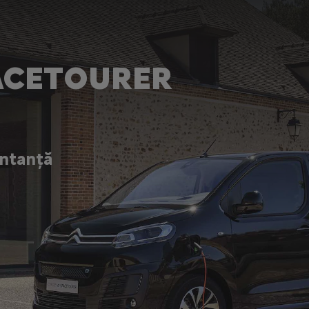
ACETOURER
entanță