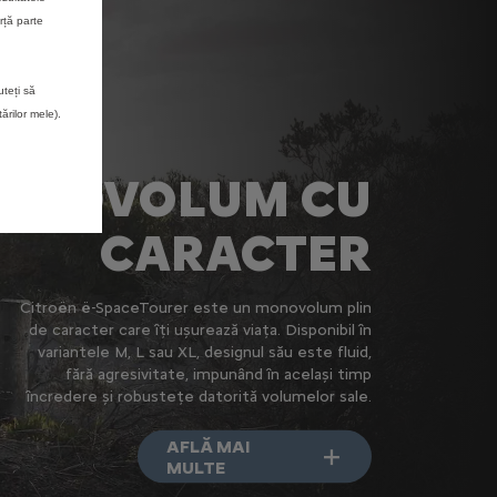
rță parte
uteți să
rilor mele).
ONOVOLUM CU
CARACTER
Citroën ë-SpaceTourer este un monovolum plin
de caracter care îți ușurează viața. Disponibil în
variantele M, L sau XL, designul său este fluid,
fără agresivitate, impunând în același timp
încredere și robustețe datorită volumelor sale.
AFLĂ MAI
MULTE