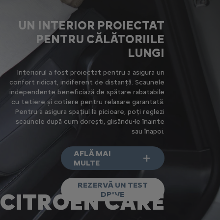
UN INTERIOR PROIECTAT
PENTRU CĂLĂTORIILE
LUNGI
Interiorul a fost proiectat pentru a asigura un
confort ridicat, indiferent de distanță. Scaunele
independente beneficiază de spătare rabatabile
cu tetiere și cotiere pentru relaxare garantată.
Pentru a asigura spațiul la picioare, poți reglezi
scaunele după cum dorești, glisându-le înainte
sau înapoi.
AFLĂ MAI
MULTE
REZERVĂ UN TEST
CITROËN CARE
DRIVE