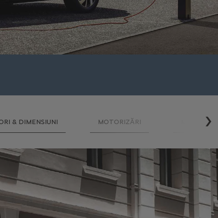
ORI & DIMENSIUNI
MOTORIZĂRI
MERGI MA
Su