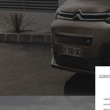
CONTI
Utili
permi
îmbun