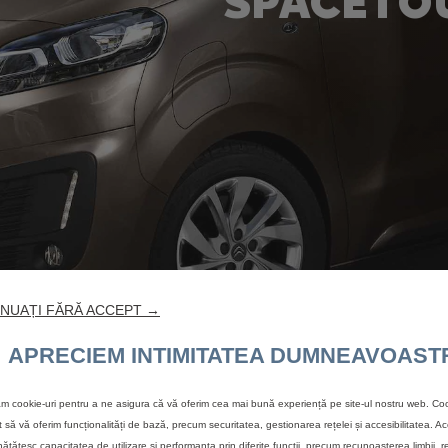
SPACETOU
NUAȚI FĂRĂ ACCEPT →
APRECIEM INTIMITATEA DUMNEAVOAST
zăm cookie-uri pentru a ne asigura că vă oferim cea mai bună experiență pe site-ul nostru web. Coo
t să vă oferim funcționalități de bază, precum securitatea, gestionarea rețelei și accesibilitatea. A
ătățesc capacitatea de utilizare și performanța prin diferite funcții, precum recunoașterea limbii, r