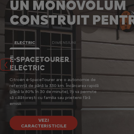
UN MONOVOLUM
CONSTRUIT PENTR
ELECTRIC
DIMENSIUNI
Ë-SPACETOURER
3 LUNGI
ELECTRIC
Précédent
n ë-
Datorită platfor
:
SpaceTourer este
Citroën ë-SpaceTourer are o autonomie de
L
două dimensiuni 
referință de până la 330 km. Încărcarea rapidă
(5,30 m) - și no
(până la 80% în 30 de minute), îți va permite
tea
compactă, cu o 
să călătorești cu familia sau prietenii fără
pot găzdui până 
emisii.
VEZI
CONFIGUR
CARACTERISTICILE