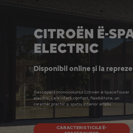
CITROËN Ë-SP
ELECTRIC
Disponibil online și la reprez
Descoperă monovolumul Citroën ë-SpaceTourer
electric, care oferă confort, flexibilitate, un
caracter practic și spațiu interior amplu.
CARACTERISTICILE Ë-