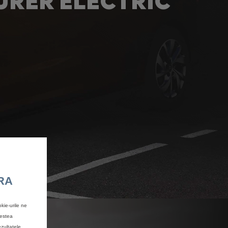
RER ELECTRIC
RA
kie-urile ne
cestea
ezultatele