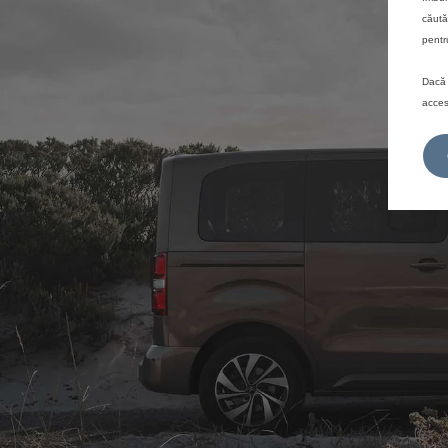
căută
pentr
Dacă 
acces