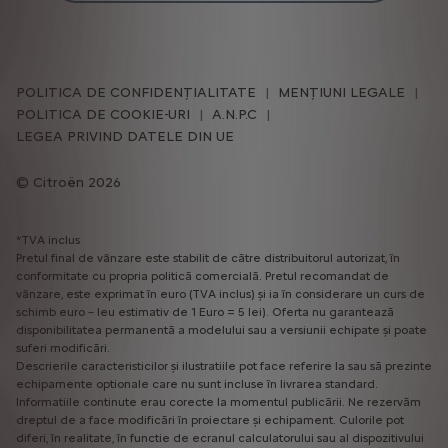
POLITICA DE CONFIDENȚIALITATE
MENȚIUNI LEGALE
POLITICA DE COOKIE-URI
A.N.P.C
LEGEA PRIVIND DATELE DIN UE
Citroën 2026
*TVA inclus
Pretul final de vânzare este stabilit de către distribuitorul autorizat, în
conformitate cu propria politică comercială. Pretul recomandat de
vânzare, este exprimat în euro (TVA inclus) și ia în considerare un curs de
schimb euro – leu estimativ de 1 Euro = 5 lei). Oferta nu garantează
disponibilitatea permanentă a modelului sau a versiunii echipate și poate
suferi modificări.
Descrierile caracteristicilor și ilustratiile pot face referire la sau să prezinte
echipamente optionale care nu sunt incluse în livrarea standard.
Informatiile continute erau corecte la momentul publicării. Ne rezervăm
dreptul de a face modificări în proiectare și echipament. Culorile pot
diferi, în realitate, în functie de ecranul calculatorului sau al dispozitivului