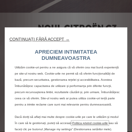
NOUL CITROËN C3
Noul model Citroën C3 a fost reproiectat cu o
CONTINUAȚI FĂRĂ ACCEPT →
nouă parte frontală. Pe lângă noile sale Airbumps®,
această mașina se remarcă prin personalitatea sa
APRECIEM INTIMITATEA
expresivă și confortul de neegalat. Vei face
DUMNEAVOASTRA
impresie pe șosele cu gama sa largă de combinații
Utilizăm cookie-uri pentru a ne asigura că vă oferim cea mai bună experiență
exterioare. Modern și conectat, acest vehicul de
oraș are, de asemenea, 12 sisteme de asistență la
pe site-ul nostru web. Cookie-urile ne permit să vă oferim funcționalități de
condus, pentru a-ți face viața de zi cu zi mai ușoară.
bază, precum securitatea, gestionarea rețelei și accesibilitatea. Acestea
îmbunătățesc capacitatea de utilizare și performanța prin diferite funcții,
Descoperă Noul Citroën C3
precum recunoașterea limbii, rezultatele căutării și, prin urmare, îmbunătățesc
ceea ce vă oferim. Site-ul nostru web ar putea utiliza cookie-uri terță parte
pentru a trimite reclame care sunt mai relevante pentru dumneavoastră.
Configurează Noul Citroën C3
Dacă doriți să aflați mai multe despre cookie-urile pe care le utilizăm și modul
în care să le gestionați, puteți să accesați
Politica privind cookie-urile
sau să
faceți clic pe butonul „Manage my settings” (Gestionarea setărilor mele).