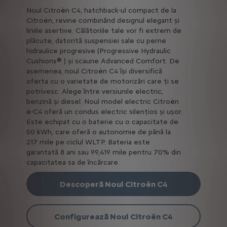
Noul Citroën C4, hatchback-ul compact de la
Citroën, revine combinând designul elegant și
liniile asertive. Călătoriile tale vor fi extrem de
plăcute, datorită suspensiei sale cu perne
hidraulice progresive (Progressive Hydraulic
Cushions® ) și scaune Advanced Comfort. De
asemenea, noul Citroën C4 își diversifică
oferta cu o varietate de motorizări care ți se
potrivesc. Alege între versiunile electric,
benzină și diesel. Noul model electric Citroën
ë-C4 oferă un condus electric silențios și ușor.
Este echipat cu o baterie cu o capacitate de
50 kWh, care oferă o autonomie de până la
217 mile pe ciclul WLTP. Bateria este
garantată 8 ani sau 99,419 mile pentru 70% din
capacitatea sa de încărcare
Descoperă Noul Citroën C4
Configurează Noul Citroën C4