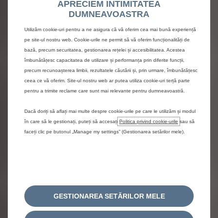
APRECIEM INTIMITATEA
producătorului (interval de timp/ kilometraj/ specificații ulei,
DUMNEAVOASTRA
etc), la un Reparator Autorizat RAR. Se vor solicita, drept
justificative, ultimele 3 facturi și devize de întreținere.
Utilizăm cookie-uri pentru a ne asigura că vă oferim cea mai bună experiență
pe site-ul nostru web. Cookie-urile ne permit să vă oferim funcționalități de
Diagnosticarea și repunerea în conformitate se vor
bază, precum securitatea, gestionarea rețelei și accesibilitatea. Acestea
efectua, obligatoriu, la un Reparator Autorizat al Mărcii.
îmbunătățesc capacitatea de utilizare și performanța prin diferite funcții,
precum recunoașterea limbii, rezultatele căutării și, prin urmare, îmbunătățesc
Dacă ați plătit, în cadrul rețelei de Reparatori Autorizați ai
ceea ce vă oferim. Site-ul nostru web ar putea utiliza cookie-uri terță parte
Mărcii, costuri de reparație legate de deteriorarea
pentru a trimite reclame care sunt mai relevante pentru dumneavoastră.
prematură a curelei de distribuție, între 1 ianuarie 2022 și 31
decembrie 2024, este posibil să aveți dreptul la despăgubiri
Dacă doriți să aflați mai multe despre cookie-urile pe care le utilizăm și modul
financiare.
în care să le gestionați, puteți să accesați
Politica privind cookie-urile
sau să
faceți clic pe butonul „Manage my settings” (Gestionarea setărilor mele).
Termenii acestei politici speciale de despăgubire pot fi
consultați aici
Cererea de despăgubire poate fi depusă, alături de
documentele corespunzătoare, accesând următorul link:
GESTIONAREA SETĂRILOR MELE
PLATFORMĂ RAMBURSARE