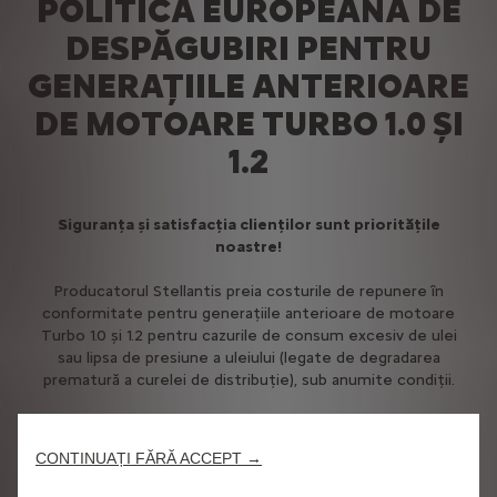
POLITICA EUROPEANĂ DE
DESPĂGUBIRI PENTRU
GENERAȚIILE ANTERIOARE
DE MOTOARE TURBO 1.0 ȘI
1.2
Siguranța și satisfacția clienților sunt prioritățile
noastre!
Producatorul Stellantis preia costurile de repunere în
conformitate pentru generațiile anterioare de motoare
Turbo 1.0 și 1.2 pentru cazurile de consum excesiv de ulei
sau lipsa de presiune a uleiului (legate de degradarea
prematură a curelei de distribuție), sub anumite condiții.
Acest suport comercial acoperă 100% din costuri (piese și
manoperă) timp de 10 ani, în limita a 180 000 de kilometri
CONTINUAȚI FĂRĂ ACCEPT →
(calculați de la debutul garanției), cu condiția ca întreținerea
vehiculului să fi fost efectuată conform recomandarilor