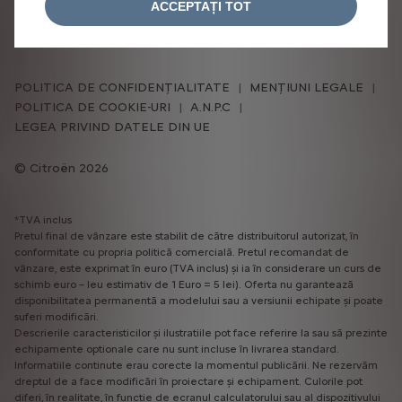
ACCEPTAȚI TOT
Mai multe informații despre accesarea plaformei sunt
disponible în
ghidul de utilizare.
POLITICA DE CONFIDENȚIALITATE
MENȚIUNI LEGALE
POLITICA DE COOKIE-URI
A.N.P.C
LEGEA PRIVIND DATELE DIN UE
Citroën 2026
*TVA inclus
Pretul final de vânzare este stabilit de către distribuitorul autorizat, în
conformitate cu propria politică comercială. Pretul recomandat de
vânzare, este exprimat în euro (TVA inclus) și ia în considerare un curs de
schimb euro – leu estimativ de 1 Euro = 5 lei). Oferta nu garantează
disponibilitatea permanentă a modelului sau a versiunii echipate și poate
suferi modificări.
Descrierile caracteristicilor și ilustratiile pot face referire la sau să prezinte
echipamente optionale care nu sunt incluse în livrarea standard.
Informatiile continute erau corecte la momentul publicării. Ne rezervăm
dreptul de a face modificări în proiectare și echipament. Culorile pot
diferi, în realitate, în functie de ecranul calculatorului sau al dispozitivului