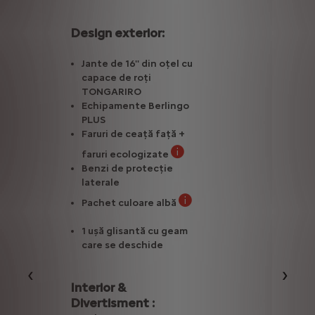
Design exterior:
Jante de 16'' din oțel cu
capace de roți
TONGARIRO
Echipamente Berlingo
PLUS
Faruri de ceață față +
faruri ecologizate
sticat cu spumă de înaltă calitate și suporturi laterale asigură un c
Farurile Eco-LED oferă avantaju
Benzi de protecție
laterale
Pachet culoare albă
Îmbunătățirea subtilă a lumini
1 ușă glisantă cu geam
care se deschide
Précédent
Suiva
Interior &
Divertisment :