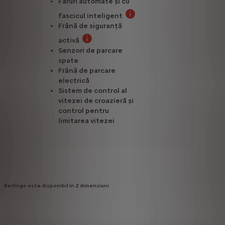
Faruri automate și cu
fascicul inteligent
Atunci când sunt detectate ve
Frână de siguranță
activă
Sistemul frânează automat vehiculul în caz
Senzori de parcare
spate
Frână de parcare
electrică
Sistem de control al
vitezei de croazieră și
control pentru
limitarea vitezei
Berlingo este disponibil în 2 dimensiuni