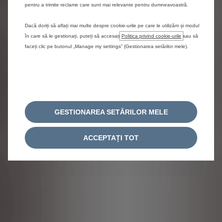
pliate)
pentru a trimite reclame care sunt mai relevante pentru dumneavoastră.
e
2.107 mm
(cu oglinzi laterale
pliate)
Dacă doriți să aflați mai multe despre cookie-urile pe care le utilizăm și modul
L
în care să le gestionați, puteți să accesați
Politica privind cookie-urile
sau să
Lungime
4.410 mm
faceți clic pe butonul „Manage my settings” (Gestionarea setărilor mele).
DIMENSIUNI INTERIOR
Lu
Lungime de
2.700 mm
în
GESTIONAREA SETĂRILOR MELE
încărcare
În
Spătarul scaunului pasagerului rabatat
Înălțime de
1.007 mm - 1.200 mm
ACCEPTAȚI TOT
în
încărcare