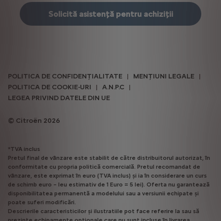
Solicită asistență pentru achiziții
POLITICA DE CONFIDENȚIALITATE
MENȚIUNI LEGALE
POLITICA DE COOKIE-URI
A.N.P.C
LEGEA PRIVIND DATELE DIN UE
Citroën 2026
*TVA inclus
Pretul final de vânzare este stabilit de către distribuitorul autorizat, în
conformitate cu propria politică comercială. Pretul recomandat de
vânzare, este exprimat în euro (TVA inclus) și ia în considerare un curs
de schimb euro – leu estimativ de 1 Euro = 5 lei). Oferta nu garantează
disponibilitatea permanentă a modelului sau a versiunii echipate și
poate suferi modificări.
Descrierile caracteristicilor și ilustratiile pot face referire la sau să
prezinte echipamente optionale care nu sunt incluse în livrarea