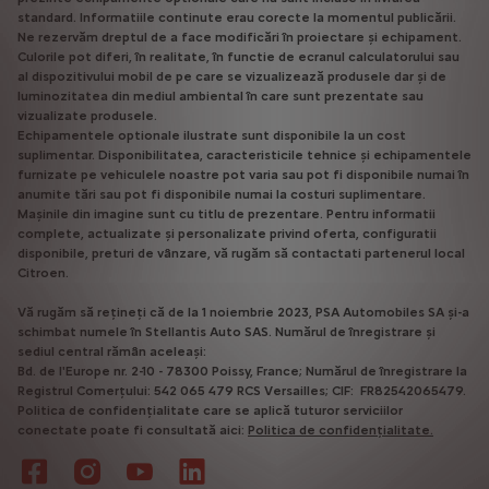
standard. Informatiile continute erau corecte la momentul publicării.
Ne rezervăm dreptul de a face modificări în proiectare și echipament.
Culorile pot diferi, în realitate, în functie de ecranul calculatorului sau
al dispozitivului mobil de pe care se vizualizează produsele dar și de
luminozitatea din mediul ambiental în care sunt prezentate sau
vizualizate produsele.
Echipamentele optionale ilustrate sunt disponibile la un cost
suplimentar. Disponibilitatea, caracteristicile tehnice și echipamentele
furnizate pe vehiculele noastre pot varia sau pot fi disponibile numai în
anumite tări sau pot fi disponibile numai la costuri suplimentare.
Mașinile din imagine sunt cu titlu de prezentare. Pentru informatii
complete, actualizate și personalizate privind oferta, configuratii
disponibile, preturi de vânzare, vă rugăm să contactati partenerul local
Citroen.
Vă rugăm să rețineți că de la 1 noiembrie 2023, PSA Automobiles SA și-a
schimbat numele în Stellantis Auto SAS. Numărul de înregistrare și
sediul central rămân aceleași:
Bd. de l'Europe nr. 2-10 - 78300 Poissy, France; Numărul de înregistrare la
Registrul Comerțului: 542 065 479 RCS Versailles; CIF: FR82542065479.
Politica de confidențialitate care se aplică tuturor serviciilor
conectate poate fi consultată aici:
Politica de confidențialitate.