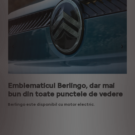
Précédent
Suiva
a
Emblematicul Berlingo, dar mai
De
bun din toate punctele de vedere
Des
pun
esta
Berlingo este disponibil cu motor electric.
par
pe
prec