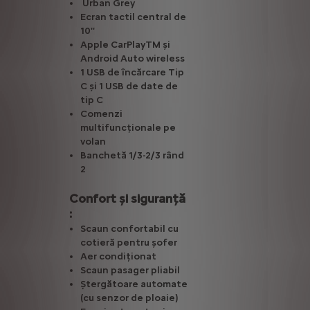
Urban Grey
Ecran tactil central de
10''
Apple CarPlayTM și
Android Auto wireless
1 USB de încărcare Tip
C și 1 USB de date de
tip C
Comenzi
multifuncționale pe
volan
Banchetă 1/3-2/3 rând
2
Confort și siguranță
:
Scaun confortabil cu
cotieră pentru șofer
Aer condiționat
Scaun pasager pliabil
Ștergătoare automate
(cu senzor de ploaie)