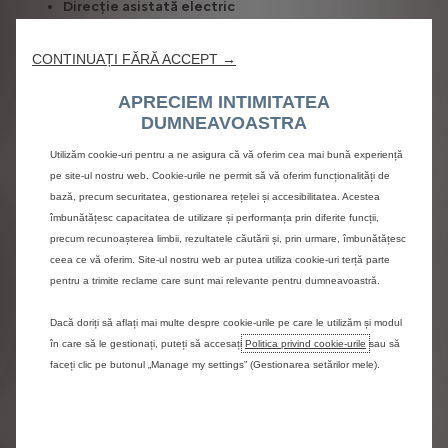
Direcție asistată electric
Servodirecție electrică
Pachet de siguranță
CONTINUAȚI FĂRĂ ACCEPT →
(i) Menținerea benzii de rulare, Sist
Limitator de viteză + Cruise Control
Modul de cutie telematică globală (BTA)
APRECIEM INTIMITATEA
Frână de parcare electrică
DUMNEAVOASTRA
Intrare şi pornire fără cheie
Utilizăm cookie-uri pentru a ne asigura că vă oferim cea mai bună experiență
Încuiere / descuiere facilă a 
pe site-ul nostru web. Cookie-urile ne permit să vă oferim funcționalități de
Soluții de încărcare :
bază, precum securitatea, gestionarea rețelei și accesibilitatea. Acestea
Cablu de încărcare Mod 3 (wallbox)
îmbunătățesc capacitatea de utilizare și performanța prin diferite funcții,
Cablul de încărcare Mod
Încărcător de bord monofazat de 11 kW /
precum recunoașterea limbii, rezultatele căutării și, prin urmare, îmbunătățesc
încărcare rapidă DC de 150 kW
ceea ce vă oferim. Site-ul nostru web ar putea utiliza cookie-uri terță parte
Încărcarea bateriei la 100
pentru a trimite reclame care sunt mai relevante pentru dumneavoastră.
Dacă doriți să aflați mai multe despre cookie-urile pe care le utilizăm și modul
în care să le gestionați, puteți să accesați
Politica privind cookie-urile
sau să
ë-Jumper Panel Van is available in
faceți clic pe butonul „Manage my settings” (Gestionarea setărilor mele).
6 sizes