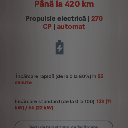
Până la 420 km
Propulsie electrică |
270
CP
|
automat
Încărcare rapidă (de la 0 la 80%) în
55
minute
Încărcare standard (de la 0 la 100)
12h (11
kW) / 6h (22 kW)
Vezi detalii și timp de încărcare