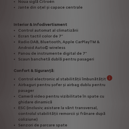
Noua siglă Citroën
Jante din oțel și capace centrale
Interior & Infodivertisment
Control automat al climatizării
Ecran tactil color de 7”
Radio DAB, Bluetooth, Apple CarPlayTM &
Android Auto© wireless
Panou de instrumente digital de 7”
Scaun banchetă dublă pentru pasageri
Confort & Siguranţă:
Control electronic al stabilității îmbunătățit
Asistență la
Airbaguri pentru șofer și airbag dublu pentru
pasager
Cameră video pentru vizibilitate în spate cu
ghidare dinamică
ESC (inclusiv; asistare la vânt transversal,
controlul stabilității remorcii și frânare după
coliziune)
Senzori de parcare spate