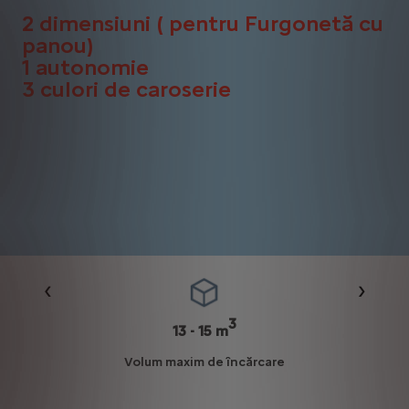
2 dimensiuni ( pentru Furgonetă cu
panou)
1 autonomie
3 culori de caroserie
Précédent
Suivan
3
13 - 15 m
Volum maxim de încărcare