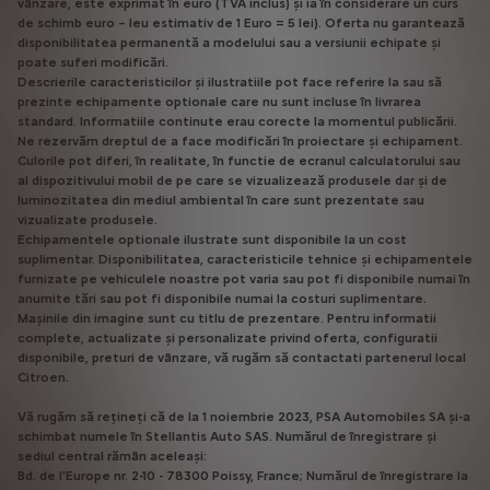
vânzare, este exprimat în euro (TVA inclus) și ia în considerare un curs
de schimb euro – leu estimativ de 1 Euro = 5 lei). Oferta nu garantează
disponibilitatea permanentă a modelului sau a versiunii echipate și
poate suferi modificări.
Descrierile caracteristicilor și ilustratiile pot face referire la sau să
prezinte echipamente optionale care nu sunt incluse în livrarea
standard. Informatiile continute erau corecte la momentul publicării.
Ne rezervăm dreptul de a face modificări în proiectare și echipament.
Culorile pot diferi, în realitate, în functie de ecranul calculatorului sau
al dispozitivului mobil de pe care se vizualizează produsele dar și de
luminozitatea din mediul ambiental în care sunt prezentate sau
vizualizate produsele.
Echipamentele optionale ilustrate sunt disponibile la un cost
suplimentar. Disponibilitatea, caracteristicile tehnice și echipamentele
furnizate pe vehiculele noastre pot varia sau pot fi disponibile numai în
anumite tări sau pot fi disponibile numai la costuri suplimentare.
Mașinile din imagine sunt cu titlu de prezentare. Pentru informatii
complete, actualizate și personalizate privind oferta, configuratii
disponibile, preturi de vânzare, vă rugăm să contactati partenerul local
Citroen.
Vă rugăm să rețineți că de la 1 noiembrie 2023, PSA Automobiles SA și-a
schimbat numele în Stellantis Auto SAS. Numărul de înregistrare și
sediul central rămân aceleași:
Bd. de l'Europe nr. 2-10 - 78300 Poissy, France; Numărul de înregistrare la