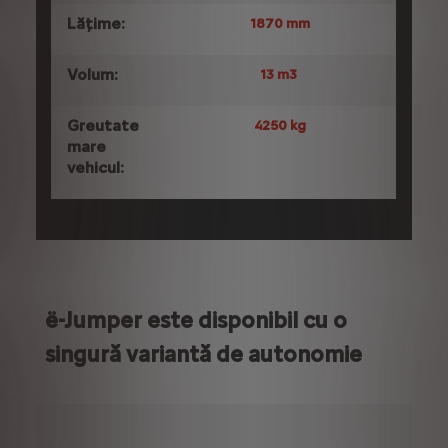
Lățime:
1870 mm
Volum:
13 m3
Greutate
4250 kg
mare
vehicul:
ë-Jumper este disponibil cu o
singură variantă de autonomie