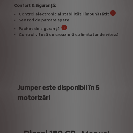
Confort & Siguranță:
Control electronic al stabilității îmbunătățit
Asistență la
Senzori de parcare spate
Pachet de siguranță
Menținerea benzii de rulare, Sistem 
Control viteză de croazieră cu limitator de viteză
Jumper este disponibil în 5
motorizări