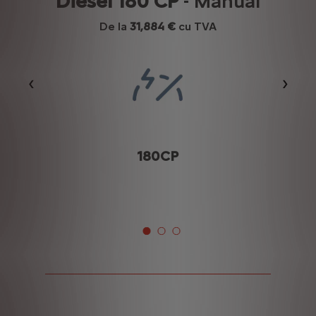
Diesel 180 CP
- Manual
De la
31,884 €
cu TVA
Précédent
Suiva
180CP