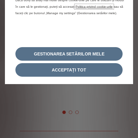
Dacă doriți să aflați mai multe despre cookie-urile pe care le utilizăm și modul
în care să le gestionați, puteți să accesați
Politica privind cookie-urile
sau să
Diesel 145 CP
- Automat
faceți clic pe butonul „Manage my settings” (Gestionarea setărilor mele).
De la
38,720 €
cu TVA
Précédent
Suiva
GESTIONAREA SETĂRILOR MELE
ACCEPTAȚI TOT
145CP