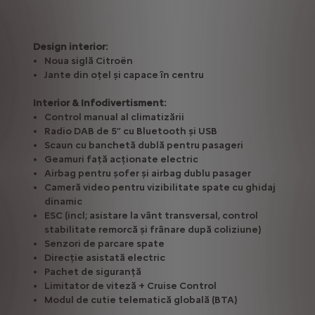
Design interior:
Noua siglă Citroën
Jante din oțel și capace în centru
Interior & Infodivertisment:
Control manual al climatizării
Radio DAB de 5” cu Bluetooth și USB
Scaun cu banchetă dublă pentru pasageri
Geamuri față acționate electric
Airbag pentru șofer și airbag dublu pasager
Cameră video pentru vizibilitate spate cu ghidaj
dinamic
ESC (incl; asistare la vânt transversal, control
stabilitate remorcă și frânare după coliziune)
Senzori de parcare spate
Direcție asistată electric
Pachet de siguranță
Limitator de viteză + Cruise Control
Modul de cutie telematică globală (BTA)