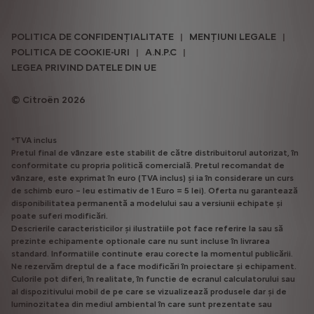
POLITICA DE CONFIDENȚIALITATE
MENȚIUNI LEGALE
POLITICA DE COOKIE-URI
A.N.P.C
LEGEA PRIVIND DATELE DIN UE
Citroën 2026
*TVA inclus
Pretul final de vânzare este stabilit de către distribuitorul autorizat, în
conformitate cu propria politică comercială. Pretul recomandat de
vânzare, este exprimat în euro (TVA inclus) și ia în considerare un curs
de schimb euro – leu estimativ de 1 Euro = 5 lei). Oferta nu garantează
disponibilitatea permanentă a modelului sau a versiunii echipate și
poate suferi modificări.
Descrierile caracteristicilor și ilustratiile pot face referire la sau să
prezinte echipamente optionale care nu sunt incluse în livrarea
standard. Informatiile continute erau corecte la momentul publicării.
Ne rezervăm dreptul de a face modificări în proiectare și echipament.
Culorile pot diferi, în realitate, în functie de ecranul calculatorului sau
al dispozitivului mobil de pe care se vizualizează produsele dar și de
luminozitatea din mediul ambiental în care sunt prezentate sau