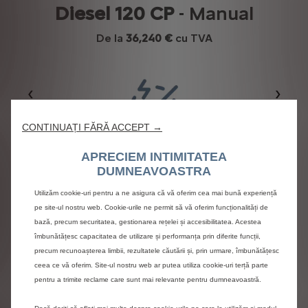
Diesel 120 CP
- Manual
De la
36,240 €
cu TVA
Précédent
Suiva
CONTINUAȚI FĂRĂ ACCEPT →
APRECIEM INTIMITATEA
120CP
DUMNEAVOASTRA
Utilizăm cookie-uri pentru a ne asigura că vă oferim cea mai bună experiență
pe site-ul nostru web. Cookie-urile ne permit să vă oferim funcționalități de
bază, precum securitatea, gestionarea rețelei și accesibilitatea. Acestea
îmbunătățesc capacitatea de utilizare și performanța prin diferite funcții,
precum recunoașterea limbii, rezultatele căutării și, prin urmare, îmbunătățesc
ceea ce vă oferim. Site-ul nostru web ar putea utiliza cookie-uri terță parte
pentru a trimite reclame care sunt mai relevante pentru dumneavoastră.