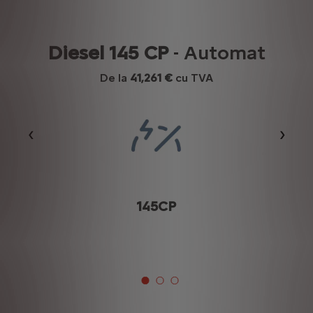
Diesel 145 CP
- Automat
De la
41,261 €
cu TVA
Précédent
Suiva
145CP