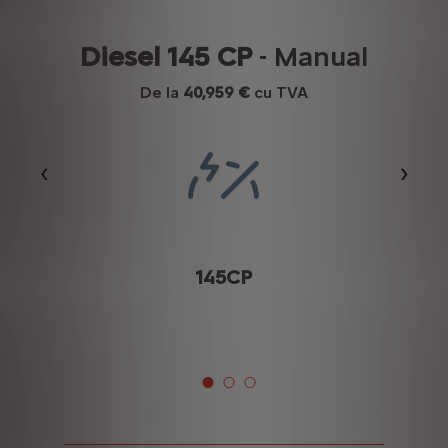
Diesel 145 CP
- Manual
De la
40,959 €
cu TVA
Précédent
Suiva
145CP