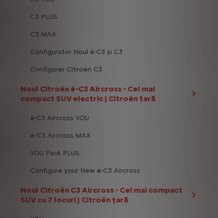
C3 PLUS
C3 MAX
Configurator Noul ë-C3 și C3
Configurer Citroën C3
Noul Citroën ë-C3 Aircross - Cel mai
compact SUV electric | Citroën țară
ë-C3 Aircross YOU
ë-C3 Aircross MAX
YOU Pack PLUS
Configure your New ë-C3 Aircross
Noul Citroën C3 Aircross - Cel mai compact
SUV cu 7 locuri | Citroën țară