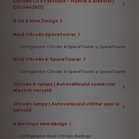
Citroën C4 X Fastback – Hybrid & Electric |
Citroën [RO]
ë-C4 X New Design
Noul Citroën Spacetourer
Configurator Citroën ë-SpaceTourer și SpaceTourer
Noul Citroën ë-SpaceTourer
Configurator Citroën ë-SpaceTourer și SpaceTourer
Citroën ë-Jumpy | Autovehiculul comercial
electric versatil
Citroën Jumpy | Autovehiculul utilitar ușor și
versatil
ë-Berlingo new design
Configurator Noul Citroën Berlingo