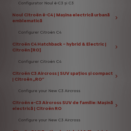
Configurator Noul ë-C3 și C3
Noul Citroën ë-C4 | Mașina electrică urbană
emblematică
Configurer Citroën C4
Citroën C4 Hatchback – hybrid & Electric |
Citroën [RO]
Configurer Citroën C4
Citroën C3 Aircross | SUV spațios și compact
| Citroën „RO”
Configure your New C3 Aircross
Citroën e-C3 Aircross SUV de familie: Mașină
electrică | Citroën RO
Configure your New C3 Aircross