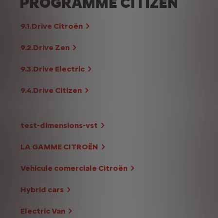
PROGRAMME CITIZEN
9.1.Drive Citroën
9.2.Drive Zen
9.3.Drive Electric
9.4.Drive Citizen
test-dimensions-vst
LA GAMME CITROËN
Vehicule comerciale Citroën
Hybrid cars
Electric Van