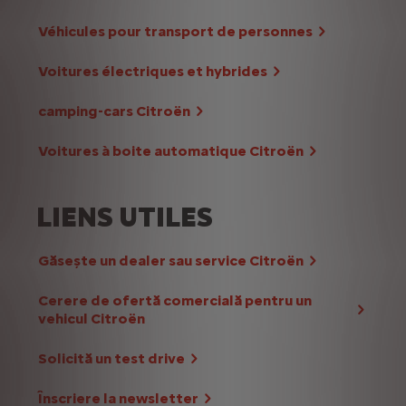
Véhicules pour transport de personnes
Voitures électriques et hybrides
camping-cars Citroën
Voitures à boite automatique Citroën
LIENS UTILES
Găsește un dealer sau service Citroën
Cerere de ofertă comercială pentru un
vehicul Citroën
Solicită un test drive
Înscriere la newsletter