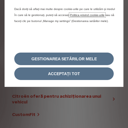
ACHETER
Dacă doriți să aflați mai multe despre cookie-urile pe care le utilizăm și modul
în care să le gestionați, puteți să accesați
Politica privind cookie-urile
sau să
faceți clic pe butonul „Manage my settings” (Gestionarea setărilor mele).
Servicii la achiziționarea vehiculului tău
Contrats de service Citroën
Assurance automobile Citroën
GESTIONAREA SETĂRILOR MELE
Citroën oferă pentru achiziționarea unui
vehicul
ACCEPTAȚI TOT
Citroën oferă pentru achiziționarea unui
vehicul
Citroën oferă pentru achiziționarea unui
vehicul
CustomFit