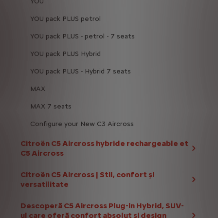
YOU
YOU pack PLUS petrol
YOU pack PLUS - petrol - 7 seats
YOU pack PLUS Hybrid
YOU pack PLUS - Hybrid 7 seats
MAX
MAX 7 seats
Configure your New C3 Aircross
Citroën C5 Aircross hybride rechargeable et
C5 Aircross
Citroën C5 Aircross | Stil, confort și
versatilitate
Descoperă C5 Aircross Plug-in Hybrid, SUV-
ul care oferă confort absolut și design