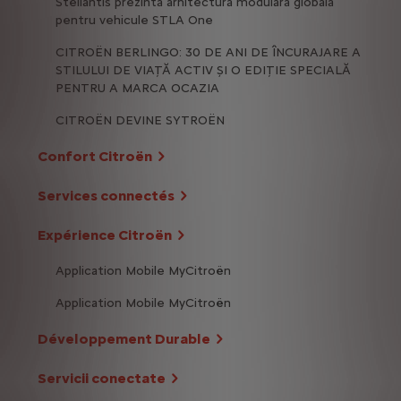
Stellantis prezintă arhitectura modulară globală
pentru vehicule STLA One
CITROËN BERLINGO: 30 DE ANI DE ÎNCURAJARE A
STILULUI DE VIAȚĂ ACTIV ȘI O EDIȚIE SPECIALĂ
PENTRU A MARCA OCAZIA
CITROËN DEVINE SYTROËN
Confort Citroën
Services connectés
Expérience Citroën
Application Mobile MyCitroën
Application Mobile MyCitroën
Développement Durable
Servicii conectate