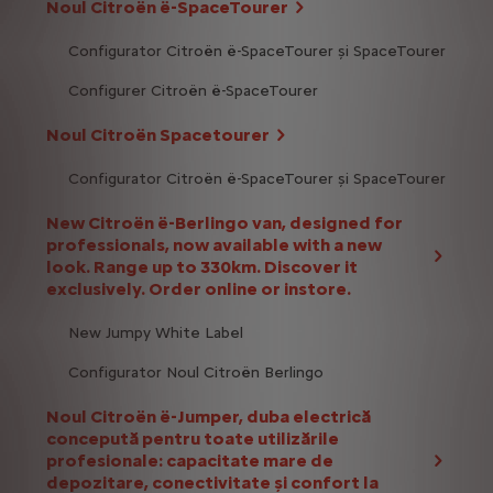
Noul Citroën ë-SpaceTourer
Configurator Citroën ë-SpaceTourer și SpaceTourer
Configurer Citroën ë-SpaceTourer
Noul Citroën Spacetourer
Configurator Citroën ë-SpaceTourer și SpaceTourer
New Citroën ë-Berlingo van, designed for
professionals, now available with a new
look. Range up to 330km. Discover it
exclusively. Order online or instore.
New Jumpy White Label
Configurator Noul Citroën Berlingo
Noul Citroën ë-Jumper, duba electrică
concepută pentru toate utilizările
profesionale: capacitate mare de
depozitare, conectivitate și confort la