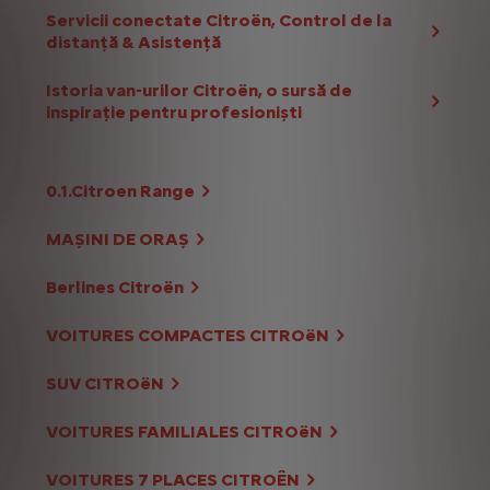
Servicii conectate Citroën, Control de la
distanță & Asistență
Istoria van-urilor Citroën, o sursă de
inspirație pentru profesioniști
0.1.Citroen Range
MAȘINI DE ORAȘ
Berlines Citroën
VOITURES COMPACTES CITROëN
SUV CITROëN
VOITURES FAMILIALES CITROëN
VOITURES 7 PLACES CITROÊN