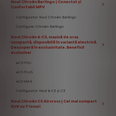
Noul Citroën Berlingo | Conectat și
Confortabil MPV
Configurator Noul Citroën Berlingo
Configurer Citroën Berlingo
Noul Citroën ë-C3, mașină de oraș
compactă, disponibilă în variantă electrică.
Descoperă în exclusivitate. Beneficii
exclusive!
eC3-YOU
eC3-PLUS
eC3-MAX
Configurator Noul ë-C3 și C3
Noul Citroën C3 Aircross | Cel mai compact
SUV cu 7 locuri