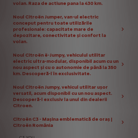
volan. Raza de actiune pana la 430 km.
Noul Citroën Jumper, van-ul electric
conceput pentru toate utilizările
profesionale: capacitate mare de
depozitare, conectivitate și confort la
volan.
Noul Citroën ë-Jumpy, vehiculul utilitar
electric ultra-modular, disponibil acum cu un
nou aspect și cu o autonomie de până la 350
km. Descoperă-l în exclusivitate.
Noul Citroën Jumpy, vehicul utilitar ușor
versatil, acum disponibil cu un nou aspect.
Descoperă-l exclusiv la unul din dealerii
Citroen.
Citroën C3 - Mașina emblematică de oraș |
Citroën România
C3 YOU