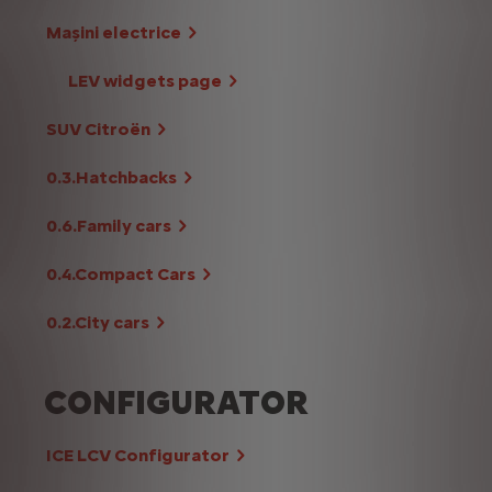
Mașini electrice
LEV widgets page
SUV Citroën
0.3.Hatchbacks
0.6.Family cars
0.4.Compact Cars
0.2.City cars
CONFIGURATOR
ICE LCV Configurator