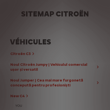
SITEMAP CITROËN
VÉHICULES
Citroën C3
Noul Citroën Jumpy | Vehiculul comercial
ușor și versatil
Noul Jumper | Cea mai mare furgonetă
concepută pentru profesioniști
New C4
YOU