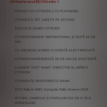
Ultimele noutăți Citroën
POVEȘTI CU CITROËN 2 CV PLAYMOBIL
CITROËN ÎL ÎNT LNEȘTE PE ASTERIX
EVOLUȚIA GAMEI CITROËN
CITROËN MEHARI: INSPIRAȚIONAL ȘI DUPĂ 55 DE
ANI
C5 AIRCROSS HYBRID O OFERTĂ ELECTRIFICATĂ
CITROËN ANIVERSEAZĂ 20 DE ANI DE EXISTENȚĂ
LAURENT DIOT NUMIT DIRECTOR AL MĂRCII
CITROËN
CITROËN ÎȘI REDEFINEȘTE GAMA
DTO Rally în WRC Acropolis Rally Greece 2023
ISTORIC, SIMBOLIC ȘI POPULAR:CEA DE-A 75-A
ANIVERSARE