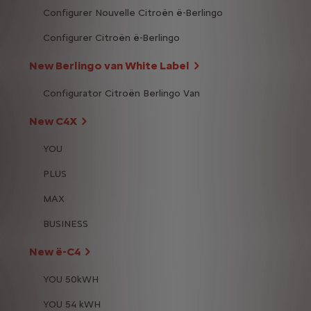
Configurer Nouvelle Citroën ë-Berlingo
Configurer Citroën ë-Berlingo
New Berlingo van White Label
Configurator Citroën Berlingo Van
New C4X
YOU
PLUS
MAX
BUSINESS
New ë-C4
YOU 50kWH
YOU 54 kWH