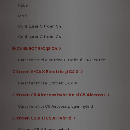
PLUS
MAX
Configurer Citroën C4
Configurer Citroën C4
Ë-C4 ELECTRIC ȘI C4
Caracteristici electrice Citroën ë-C4 Electric
Citroën ë-C4 X Electric și C4 X
Caracteristicile Citroën Ë-C4 X
Citroën C5 Aircross hybride și C5 Aircross
Caracteristici C5 Aircross plug-in hybrid
Citroën C5 X și C5 X Hybrid
Citroën C5 X Plug-in hybrid