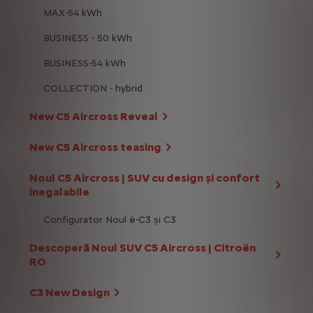
MAX-54 kWh
BUSINESS - 50 kWh
BUSINESS-54 kWh
COLLECTION - hybrid
New C5 Aircross Reveal
New C5 Aircross teasing
Noul C5 Aircross | SUV cu design și confort
inegalabile
Configurator Noul ë-C3 și C3
Descoperă Noul SUV C5 Aircross | Citroën
RO
C3 New Design