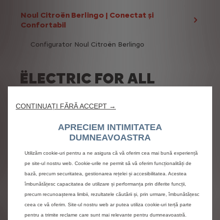
Noul Citroën Berlingo | Conectat și
Confortabil
Configurator Noul Citroën Berlingo
ËLECTRIC FOR ALL
Gama plug-in hybrid Citroën
CONTINUAȚI FĂRĂ ACCEPT →
Gama de vehicule electrice Citroën
APRECIEM INTIMITATEA
DUMNEAVOASTRA
Soluții de reîncărcare Citroën
Utilizăm cookie-uri pentru a ne asigura că vă oferim cea mai bună experiență
pe site-ul nostru web. Cookie-urile ne permit să vă oferim funcționalități de
Free2Move ëSolutions
bază, precum securitatea, gestionarea rețelei și accesibilitatea. Acestea
Autonoma vehiculelor Citroën
îmbunătățesc capacitatea de utilizare și performanța prin diferite funcții,
precum recunoașterea limbii, rezultatele căutării și, prin urmare, îmbunătățesc
7.1.1.Plug-in hybrid
ceea ce vă oferim. Site-ul nostru web ar putea utiliza cookie-uri terță parte
pentru a trimite reclame care sunt mai relevante pentru dumneavoastră.