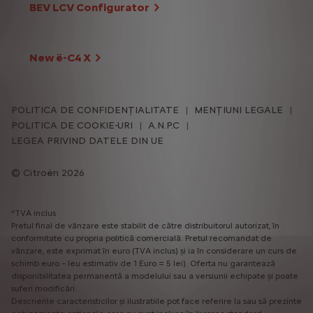
BEV LCV Configurator
New ë-C4 X
POLITICA DE CONFIDENȚIALITATE
MENȚIUNI LEGALE
POLITICA DE COOKIE-URI
A.N.P.C
LEGEA PRIVIND DATELE DIN UE
Citroën 2026
*TVA inclus
Pretul final de vânzare este stabilit de către distribuitorul autorizat, în
conformitate cu propria politică comercială. Pretul recomandat de
vânzare, este exprimat în euro (TVA inclus) și ia în considerare un curs de
schimb euro – leu estimativ de 1 Euro = 5 lei). Oferta nu garantează
disponibilitatea permanentă a modelului sau a versiunii echipate și poate
suferi modificări.
Descrierile caracteristicilor și ilustratiile pot face referire la sau să prezinte