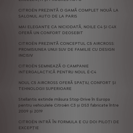
CITROËN PREZINTĂ O GAMĂ COMPLET NOUĂ LA
SALONUL AUTO DE LA PARIS
MAI ELEGANTE CA NICIODATĂ, NOILE C4 ȘI C4X
OFERĂ UN CONFORT DEOSEBIT
CITROËN PREZINTĂ CONCEPTUL C5 AIRCROSS:
PROMISIUNEA UNUI SUV DE FAMILIE CU DESIGN
INCISIV
CITROËN SEMNEAZĂ O CAMPANIE
INTERGALACTICĂ PENTRU NOUL Ë-C4
NOUL C5 AIRCROSS OFERĂ SPAȚIU, CONFORT ȘI
TEHNOLOGII SUPERIOARE
Stellantis extinde măsura Stop-Drive în Europa
pentru vehiculele Citroën C3 și DS3 fabricate între
2009 și 2019
CITROËN INTRĂ ÎN FORMULA E CU DOI PILOȚI DE
EXCEPȚIE