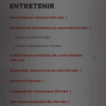
ENTRETENIR
Servicii post-vânzare Citroën
Pachete de întreținere și reparații Citroën
Pachet baterii Citroën
Pachet reparații auto Citroën
Solicitați un certificat de conformitate
Citroën
Expertiză, accesorii și servicii Citroën
Asistent Citroen
Campanii de rechemare Citroën
Garanția modelului tău Citroën