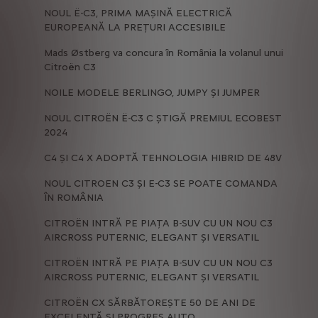
NOUL Ë-C3, PRIMA MAȘINĂ ELECTRICĂ
EUROPEANĂ LA PREȚURI ACCESIBILE
Mads Østberg va concura în România la volanul unui
Citroën C3
NOILE MODELE BERLINGO, JUMPY ȘI JUMPER
NOUL CITROËN Ë-C3 C ȘTIGĂ PREMIUL ECOBEST
2024
C4 ȘI C4 X ADOPTĂ TEHNOLOGIA HIBRID DE 48V
NOUL CITROEN C3 ȘI E-C3 SE POATE COMANDA
ÎN ROMÂNIA
CITROËN INTRĂ PE PIAȚA B-SUV CU UN NOU C3
AIRCROSS PUTERNIC, ELEGANT ȘI VERSATIL
CITROËN INTRĂ PE PIAȚA B-SUV CU UN NOU C3
AIRCROSS PUTERNIC, ELEGANT ȘI VERSATIL
CITROËN CX SĂRBĂTOREȘTE 50 DE ANI DE
EXCELENȚĂ ȘI PROGRES AUTO