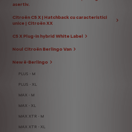
asertiv.
Citroën C5 X | Hatchback cu caracteristici
unice | Citroën XX
C5 X Plug-in hybrid White Label
Noul Citroën Berlingo Van
New ë-Berlingo
PLUS - M
PLUS - XL
MAX - M
MAX - XL
MAX XTR - M
MAX XTR - XL