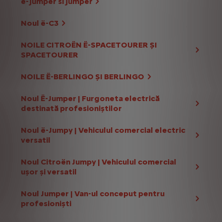
e-jumper si jumper
Noul ë-C3
NOILE CITROËN Ë-SPACETOURER ŞI
SPACETOURER
NOILE Ë-BERLINGO ŞI BERLINGO
Noul Ë-Jumper | Furgoneta electrică
destinată profesioniștilor
Noul ë-Jumpy | Vehiculul comercial electric
versatil
Noul Citroën Jumpy | Vehiculul comercial
ușor și versatil
Noul Jumper | Van-ul conceput pentru
profesioniști