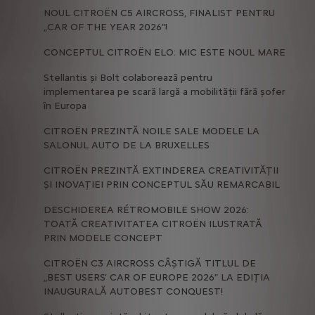
NOUL CITROËN C5 AIRCROSS, FINALIST PENTRU
„CAR OF THE YEAR 2026”!
CONCEPTUL CITROËN ELO: MIC ESTE NOUL MARE
Stellantis și Bolt colaborează pentru
implementarea pe scară largă a mobilității fără șofer
în Europa
CITROËN PREZINTĂ NOILE SALE MODELE LA
SALONUL AUTO DE LA BRUXELLES
CITROËN PREZINTĂ EXTINDEREA CREATIVITĂȚII
ȘI INOVAȚIEI PRIN CONCEPTUL SĂU REMARCABIL
DESCHIDEREA RÉTROMOBILE SHOW 2026:
TOATĂ CREATIVITATEA CITROËN ILUSTRATĂ
PRIN MODELE CONCEPT
CITROËN C3 AIRCROSS CÂȘTIGĂ TITLUL DE
„BEST USERS’ CAR OF EUROPE 2026” LA EDIȚIA
INAUGURALĂ AUTOBEST CONQUEST!